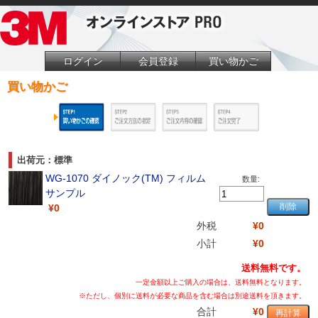
ログイン
会員登録
買い物かご
買い物かご
出荷元：標準
WG-1070 ダイノック(TM) フィルム
数量:
サンプル
¥0
外税
¥0
小計
¥0
送料無料です。
一定金額以上ご購入の場合は、送料無料となります。
※ただし、個別に送料が必要な商品を含む場合は別途送料を頂きます。
合計
¥0