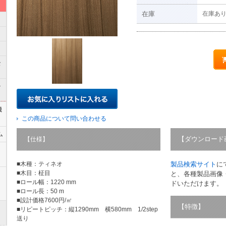
在庫
在庫あ
な
ル
機
この商品について問い合わせる
ム
【ダウンロード
【仕様】
■木種：ティネオ
製品検索サイト
に
■木目：柾目
と、各種製品画像
■ロール幅：1220 mm
ドいただけます。
■ロール長：50 m
■設計価格7600円/㎡
【特徴】
■リピートピッチ：縦1290mm 横580mm 1/2step
送り