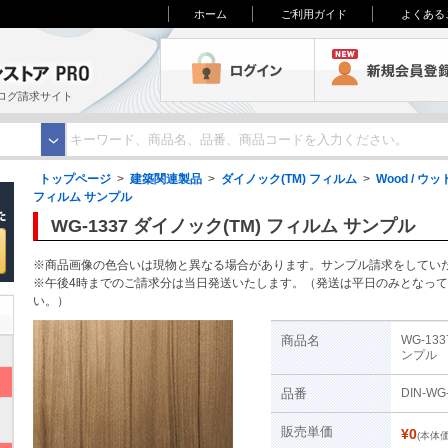
ホーム
ご利用ガイド
よくある
3M オンラインストアPRO
ログイン
ログ請求サイト
トップページ
>
建築関連製品
>
ダイノック(TM) フィルム
>
Wood / ウッ
フィルム サンプル
WG-1337 ダイノック(TM) フィルム サンプル
※商品画像の色合いは現物と異なる場合があります。サンプル請求をしてい
※午後4時までのご請求分は当日発送いたします。（発送は平日のみとなっ
い。）
商品名
WG-13
ンプル
品番
DIN-WG
ト
販売単価
¥0
(本体価