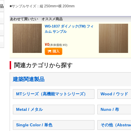
■サンプルサイズ：縦 250mm×横 200mm
あわせて買いたい オススメ商品
WG-1837 ダイノック(TM) フィ
ルム サンプル
¥0
(本体価格:¥0)
関連カテゴリから探す
建築関連製品
MTシリーズ（高機能マットシリーズ）
Wood / ウッド
Metal / メタル
Nuno / 布
Single Color / 単色
その他（Abstra