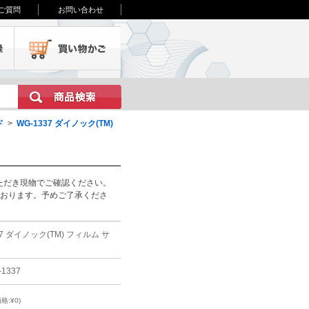
ご質問
お問い合わせ
会員登録
買い物かご
ド
>
WG-1337 ダイノック(TM)
ただき現物でご確認ください。
ております。予めご了承くださ
37 ダイノック(TM) フィルム サ
-1337
格:¥0)