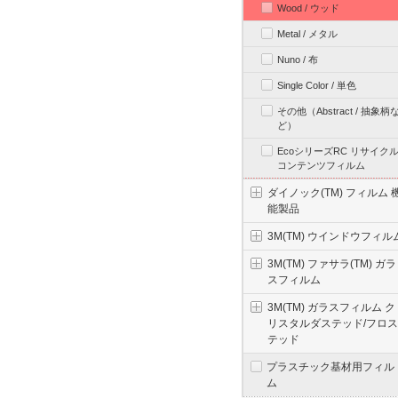
Wood / ウッド
Metal / メタル
Nuno / 布
Single Color / 単色
その他（Abstract / 抽象柄
ど）
EcoシリーズRC リサイク
コンテンツフィルム
ダイノック(TM) フィルム 
能製品
3M(TM) ウインドウフィル
3M(TM) ファサラ(TM) ガラ
スフィルム
3M(TM) ガラスフィルム ク
リスタルダステッド/フロス
テッド
プラスチック基材用フィル
ム