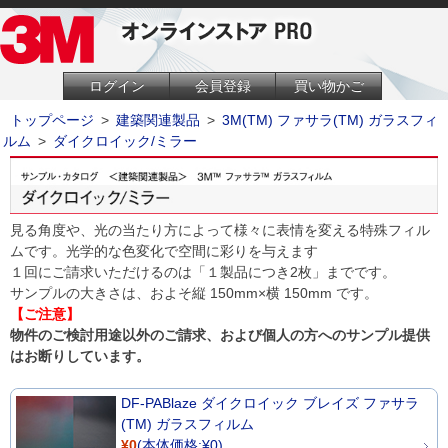
ログイン
会員登録
買い物かご
トップページ
>
建築関連製品
>
3M(TM) ファサラ(TM) ガラスフィ
ルム
>
ダイクロイック/ミラー
見る角度や、光の当たり方によって様々に表情を変える特殊フィル
ムです。光学的な色変化で空間に彩りを与えます
１回にご請求いただけるのは「１製品につき2枚」までです。
サンプルの大きさは、およそ縦 150mm×横 150mm です。
【ご注意】
物件のご検討用途以外のご請求、および個人の方へのサンプル提供
はお断りしています。
DF-PABlaze ダイクロイック ブレイズ ファサラ
(TM) ガラスフィルム
¥0
(本体価格:¥0)