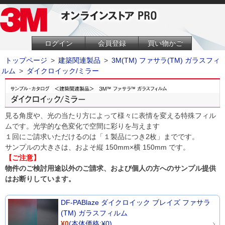
ログイン
会員登録
買い物かご
トップページ
>
建築関連製品
>
3M(TM) ファサラ(TM) ガラスフィ
ルム
>
ダイクロイック/ミラー
見る角度や、光の当たり方によって様々に表情を変える特殊フィル
ムです。光学的な色変化で空間に彩りを与えます
１回にご請求いただけるのは「１製品につき2枚」までです。
サンプルの大きさは、およそ縦 150mm×横 150mm です。
【ご注意】
物件のご検討用途以外のご請求、および個人の方へのサンプル提供
はお断りしています。
DF-PABlaze ダイクロイック ブレイズ ファサラ
(TM) ガラスフィルム
¥0
(本体価格:¥0)