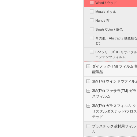
Wood / ウッド
Metal / メタル
Nuno / 布
Single Color / 単色
その他（Abstract / 抽象柄
ど）
EcoシリーズRC リサイク
コンテンツフィルム
ダイノック(TM) フィルム 
能製品
3M(TM) ウインドウフィル
3M(TM) ファサラ(TM) ガラ
スフィルム
3M(TM) ガラスフィルム ク
リスタルダステッド/フロス
テッド
プラスチック基材用フィル
ム