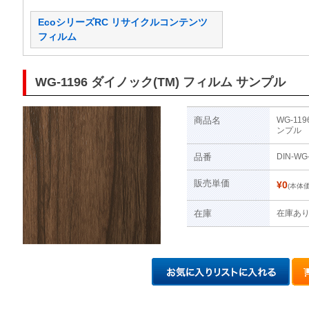
EcoシリーズRC リサイクルコンテンツ
フィルム
WG-1196 ダイノック(TM) フィルム サンプル
商品名
WG-11
ンプル
品番
DIN-WG
販売単価
¥0
(本体価
在庫
在庫あ