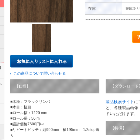
在庫
在庫あ
な
ル
機
この商品について問い合わせる
ム
【ダウンロード
【仕様】
■木種：ブラックリンバ
製品検索サイト
に
■木目：柾目
と、各種製品画像
■ロール幅：1220 mm
ドいただけます。
■ロール長：50 m
■設計価格7600円/㎡
【特徴】
■リピートピッチ：縦990mm 横195mm 1/2step送
り