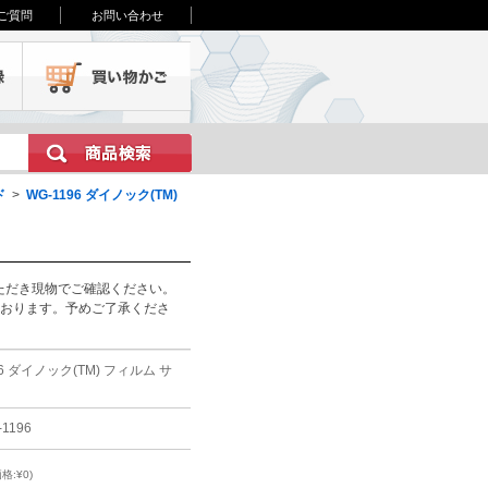
ご質問
お問い合わせ
会員登録
買い物かご
ド
>
WG-1196 ダイノック(TM)
ただき現物でご確認ください。
ております。予めご了承くださ
96 ダイノック(TM) フィルム サ
-1196
格:¥0)