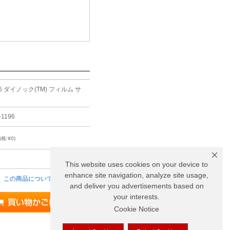
96 ダイノック(TM) フィルム サ
-1196
格:¥0)
り
This website uses cookies on your device to
enhance site navigation, analyze site usage,
この商品について問い合わせる
and deliver you advertisements based on
your interests.
Cookie Notice