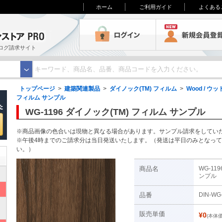
ホーム
ご利用ガイド
よくある
3M オンラインストアPRO
ログイン
ログ請求サイト
トップページ
>
建築関連製品
>
ダイノック(TM) フィルム
>
Wood / ウッ
フィルム サンプル
WG-1196 ダイノック(TM) フィルム サンプル
※商品画像の色合いは現物と異なる場合があります。サンプル請求をしてい
※午後4時までのご請求分は当日発送いたします。（発送は平日のみとなっ
い。）
商品名
WG-11
ンプル
品番
DIN-WG
ト
販売単価
¥0
(本体価