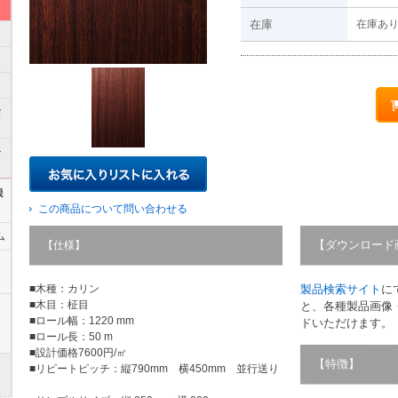
在庫
在庫あ
な
ル
機
この商品について問い合わせる
ム
【ダウンロード
【仕様】
■木種：カリン
製品検索サイト
に
■木目：柾目
と、各種製品画像
■ロール幅：1220 mm
ドいただけます。
■ロール長：50 m
■設計価格7600円/㎡
【特徴】
■リピートピッチ：縦790mm 横450mm 並行送り