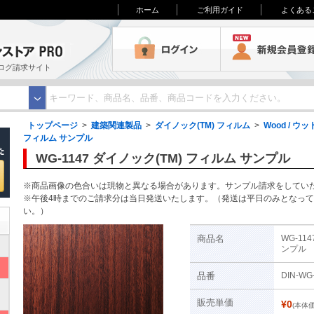
ホーム
ご利用ガイド
よくある
3M オンラインストアPRO
ログイン
ログ請求サイト
トップページ
>
建築関連製品
>
ダイノック(TM) フィルム
>
Wood / ウッ
フィルム サンプル
WG-1147 ダイノック(TM) フィルム サンプル
※商品画像の色合いは現物と異なる場合があります。サンプル請求をしてい
※午後4時までのご請求分は当日発送いたします。（発送は平日のみとなっ
い。）
商品名
WG-11
ンプル
品番
DIN-WG
ト
販売単価
¥0
(本体価