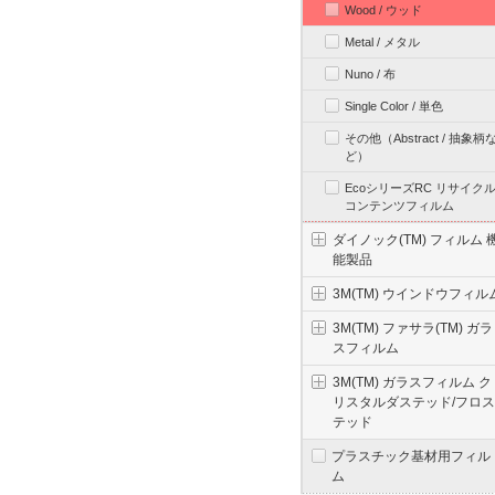
Wood / ウッド
Metal / メタル
Nuno / 布
Single Color / 単色
その他（Abstract / 抽象柄
ど）
EcoシリーズRC リサイク
コンテンツフィルム
ダイノック(TM) フィルム 
能製品
3M(TM) ウインドウフィル
3M(TM) ファサラ(TM) ガラ
スフィルム
3M(TM) ガラスフィルム ク
リスタルダステッド/フロス
テッド
プラスチック基材用フィル
ム