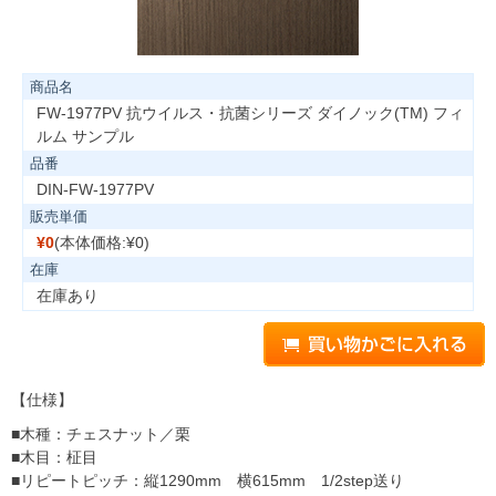
商品名
FW-1977PV 抗ウイルス・抗菌シリーズ ダイノック(TM) フィ
ルム サンプル
品番
DIN-FW-1977PV
販売単価
¥0
(本体価格:¥0)
在庫
在庫あり
【仕様】
■木種：チェスナット／栗
■木目：柾目
■リピートピッチ：縦1290mm 横615mm 1/2step送り