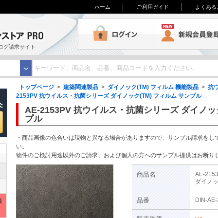
ホーム
ご利用ガイド
よくある
3M オンラインストアPRO
ログイン
ログ請求サイト
トップページ
>
建築関連製品
>
ダイノック(TM) フィルム 機能製品
>
抗
2153PV 抗ウイルス・抗菌シリーズ ダイノック(TM) フィルム サンプル
AE-2153PV 抗ウイルス・抗菌シリーズ ダイノック
プル
・商品画像の色合いは現物と異なる場合がありますので、サンプル請求をし
い。
物件のご検討用途以外のご請求、および個人の方へのサンプル提供はお断り
商品名
AE-2
ダイノッ
品番
DIN-AE
機