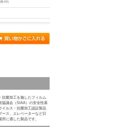
格:¥0)
り
・抗菌加工を施したフィルム
協議会（SIAA）の安全性基
ウイルス・抗菌加工認証製品
ブース、エレベーターなど日
場所に適した製品です。