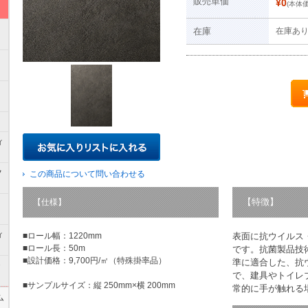
販売単価
¥0
(本体価
在庫
在庫あ
ィ
フ
この商品について問い合わせる
【特徴】
【仕様】
ト
ィ
■ロール幅：1220mm
表面に抗ウイルス
■ロール長：50m
です。抗菌製品技術
■設計価格：9,700円/㎡（特殊掛率品）
準に適合した、抗
ラ
で、建具やトイレ
■サンプルサイズ：縦 250mm×横 200mm
常的に手が触れる
ム