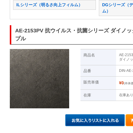
ILシリーズ（明るさ向上フィルム）
DGシリーズ（
ム）
AE-2153PV 抗ウイルス・抗菌シリーズ ダイノック
プル
商品名
AE-2
ダイノッ
品番
DIN-AE
販売単価
¥0
(本体価
在庫
在庫あ