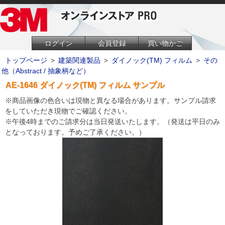
ログイン
会員登録
買い物かご
トップページ
>
建築関連製品
>
ダイノック(TM) フィルム
>
その
他（Abstract / 抽象柄など）
AE-1646 ダイノック(TM) フィルム サンプル
※商品画像の色合いは現物と異なる場合があります。サンプル請求
をしていただき現物でご確認ください。
※午後4時までのご請求分は当日発送いたします。（発送は平日のみ
となっております。予めご了承ください。）