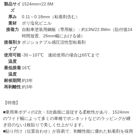
製品サイ
1524mm×22.8M
ズ
厚み
0.11～0.18mm（粘着剤含む）
素材
ポリ塩化ビニル
接着力
自動車塗装用鋼板（専用板）：約13N/22.8Mm（貼付後24
時間放置、26mm幅における値）
接着剤タ
ポジショナブル感圧活性型粘着剤
イプ
使用可能
-30～107℃ 連続使用の場合は65℃まで
温度
最低接着
16℃
温度
耐候期間
約3年
再剥離性
約3年
【特徴】
■乗用車ボディの2次・3次曲面に追従する柔軟性があり、1524mm
のワイド幅によって多くの車種でボンネットなどのラッピングが継
ぎ目のない1枚貼りで美しく仕上がります。
■貼り付け（位置合わせ）が容易で、剥離性能に優れた粘着剤を採用