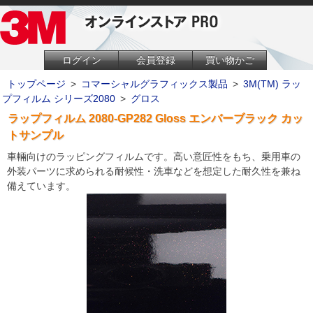
ログイン
会員登録
買い物かご
トップページ
>
コマーシャルグラフィックス製品
>
3M(TM) ラッ
プフィルム シリーズ2080
>
グロス
ラップフィルム 2080-GP282 Gloss エンバーブラック カッ
トサンプル
車輛向けのラッピングフィルムです。高い意匠性をもち、乗用車の
外装パーツに求められる耐候性・洗車などを想定した耐久性を兼ね
備えています。