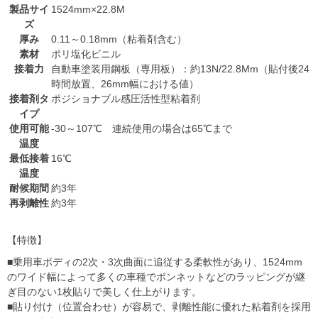
製品サイ
1524mm×22.8M
ズ
厚み
0.11～0.18mm（粘着剤含む）
素材
ポリ塩化ビニル
接着力
自動車塗装用鋼板（専用板）：約13N/22.8Mm（貼付後24
時間放置、26mm幅における値）
接着剤タ
ポジショナブル感圧活性型粘着剤
イプ
使用可能
-30～107℃ 連続使用の場合は65℃まで
温度
最低接着
16℃
温度
耐候期間
約3年
再剥離性
約3年
【特徴】
■乗用車ボディの2次・3次曲面に追従する柔軟性があり、1524mm
のワイド幅によって多くの車種でボンネットなどのラッピングが継
ぎ目のない1枚貼りで美しく仕上がります。
■貼り付け（位置合わせ）が容易で、剥離性能に優れた粘着剤を採用