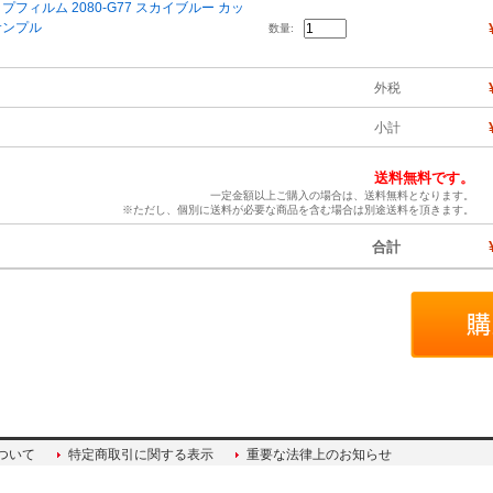
プフィルム 2080-G77 スカイブルー カッ
サンプル
数量:
外税
小計
送料無料です。
一定金額以上ご購入の場合は、送料無料となります。
※ただし、個別に送料が必要な商品を含む場合は別途送料を頂きます。
合計
ついて
特定商取引に関する表示
重要な法律上のお知らせ