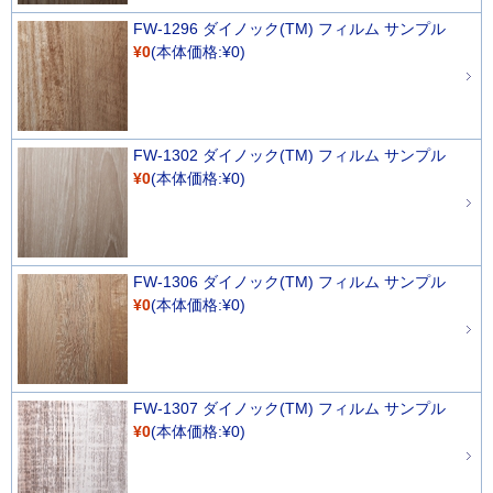
FW-1296 ダイノック(TM) フィルム サンプル
¥0
(本体価格:¥0)
FW-1302 ダイノック(TM) フィルム サンプル
¥0
(本体価格:¥0)
FW-1306 ダイノック(TM) フィルム サンプル
¥0
(本体価格:¥0)
FW-1307 ダイノック(TM) フィルム サンプル
¥0
(本体価格:¥0)